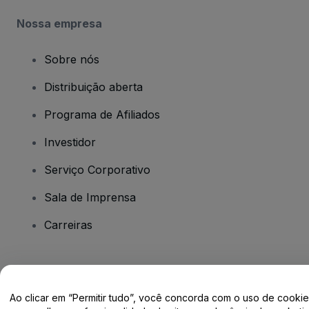
Nossa empresa
Sobre nós
Distribuição aberta
Programa de Afiliados
Investidor
Serviço Corporativo
Sala de Imprensa
Carreiras
Tem dúvidas?
Ao clicar em “Permitir tudo”, você concorda com o uso de cooki
Centro de Ajuda / Fale Conosco