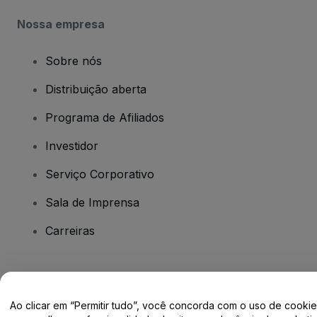
Nossa empresa
Sobre nós
Distribuição aberta
Programa de Afiliados
Investidor
Serviço Corporativo
Sala de Imprensa
Carreiras
Tem dúvidas?
Ao clicar em “Permitir tudo”, você concorda com o uso de cooki
Centro de Ajuda / Fale Conosco