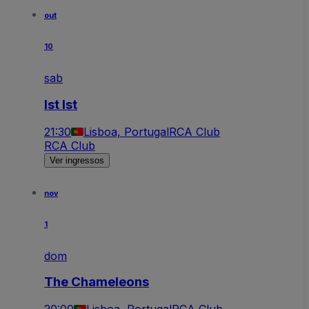
out
10
sab
Ist Ist
21:30
Lisboa, Portugal
RCA Club
RCA Club
Ver ingressos
nov
1
dom
The Chameleons
20:00
Lisboa, Portugal
RCA Club