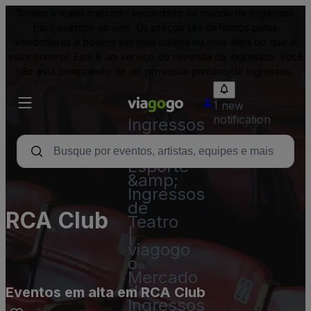
Somos o maior mercado secundário do mundo de ingressos
para eventos ao vivo. Os preços são definidos pelos
vendedores e podem ser mais baixos ou mais altos do que o
valor nominal. Este é um serviço de revenda de ingressos. Você
não está comprando de um provedor primário de ingressos.
1 new
notification
Ingressos
-
Show,
Esporte
&amp;
Ingressos
de
RCA Club
Teatro
|
viagogo
o
Mercado
de
Eventos em alta em RCA Club
Ingressos