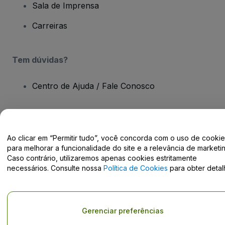
Sala de Imprensa
Carreiras
Tem dúvidas?
Centro de Ajuda / Fale Conosco
Ao clicar em “Permitir tudo”, você concorda com o uso de cooki
Direito Autoral © viagogo GmbH 2026
Detalhes da Empresa
para melhorar a funcionalidade do site e a relevância de marketin
O uso deste site constitui aceitação dos
Termos e Condições
e da
Caso contrário, utilizaremos apenas cookies estritamente
Política de Privacidade
e
Política de Cookies
e
Política de
necessários. Consulte nossa
Política de Cookies
para obter detal
Privacidade Móvel
Não compartilhar minhas informações pessoais/Suas opções de
privacidade
Gerenciar preferências