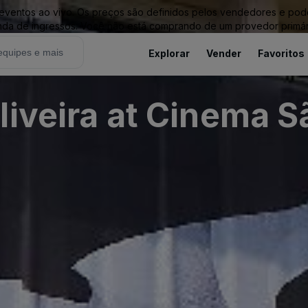
entos ao vivo. Os preços são definidos pelos vendedores e podem 
nda de ingressos. Você não está comprando de um provedor primár
Explorar
Vender
Favoritos
liveira at Cinema S