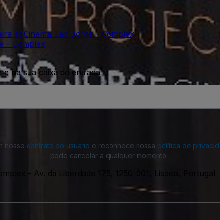
eira at Cinema São Jorge - Complex
ge - Complex
nte na sua caixa de entrada
om nosso
contrato do usuário
e reconhece nossa
política de privaci
pode cancelar a qualquer momento.
Complex
-
Av. da Liberdade 175, 1250-001, Lisboa, Portugal