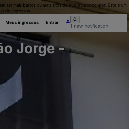
ser mais baixos ou mais altos do que o valor nominal. Este é um
io de ingressos.
Meus ingressos
Entrar
1 new notification
ão Jorge -