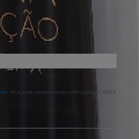
dade
. Você pode receber nossas notificações por SMS e