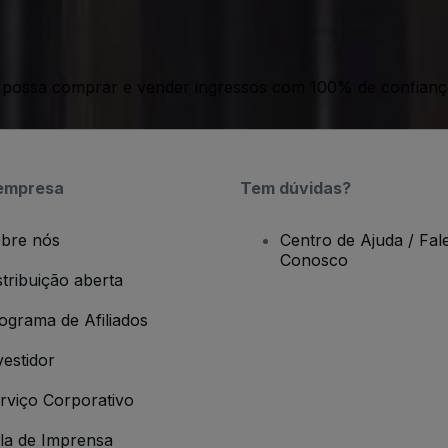
ê possa comprar e vender ingressos com 100% de confianç
empresa
Tem dúvidas?
bre nós
Centro de Ajuda / Fal
Conosco
stribuição aberta
ograma de Afiliados
vestidor
rviço Corporativo
la de Imprensa