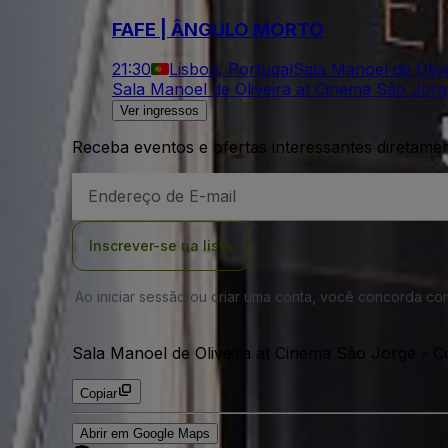
FAFE | ÂNGULO MORTO
21:30
Lisboa, Portugal
Sala Manoel de Oliv
Sala Manoel de Oliveira at Cinema São Jor
Ver ingressos
Receba eventos e ofertas interessantes diretame
Endereço
de
Email
Inscrever-se na lista
Ao iniciar sessão ou criar uma conta, você concorda c
Sala Manoel de Oliveira at Cinema São Jorge - 
Copiar
Abrir em Google Maps