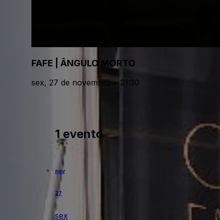
FAFE | ÂNGULO MORTO
sex, 27 de novembro • 21:30
1 evento
nov
27
sex