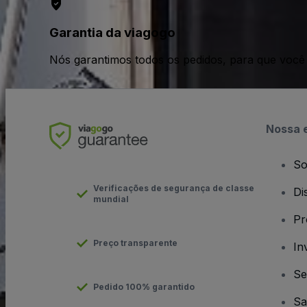
Garantia da viagogo
Nós garantimos todos os pedidos, para que voc
Nossa 
So
Verificações de segurança de classe
Di
mundial
Pr
Preço transparente
In
Se
Pedido 100% garantido
Sa