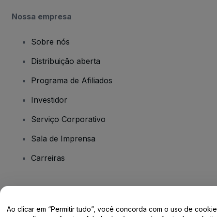
Nossa empresa
Sobre nós
Distribuição aberta
Programa de Afiliados
Investidor
Serviço Corporativo
Sala de Imprensa
Carreiras
Tem dúvidas?
Ao clicar em “Permitir tudo”, você concorda com o uso de cooki
Centro de Ajuda / Fale Conosco