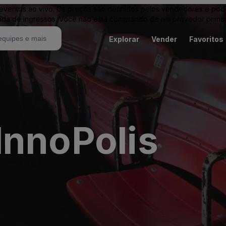
entos ao vivo. Os preços são definidos pelos vendedores e podem 
nda de ingressos. Você não está comprando de um provedor primár
Explorar
Vender
Favoritos
InnoPolis