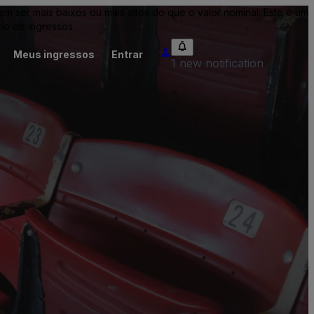
ser mais baixos ou mais altos do que o valor nominal. Este é um
io de ingressos.
Meus ingressos
Entrar
1 new notification