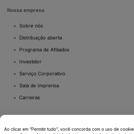
Nossa empresa
Sobre nós
Distribuição aberta
Programa de Afiliados
Investidor
Serviço Corporativo
Sala de Imprensa
Carreiras
Tem dúvidas?
Ao clicar em “Permitir tudo”, você concorda com o uso de cooki
Centro de Ajuda / Fale Conosco