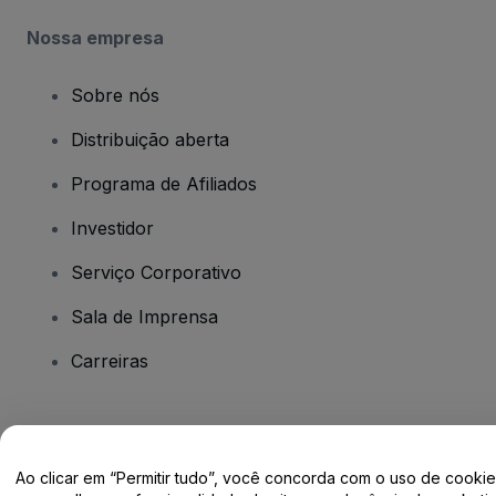
Nossa empresa
Sobre nós
Distribuição aberta
Programa de Afiliados
Investidor
Serviço Corporativo
Sala de Imprensa
Carreiras
Tem dúvidas?
Ao clicar em “Permitir tudo”, você concorda com o uso de cooki
Centro de Ajuda / Fale Conosco