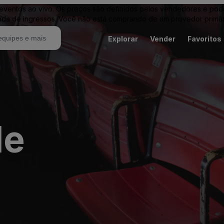
entos ao vivo. Os preços são definidos pelos vendedores e podem 
nda de ingressos. Você não está comprando de um provedor primár
Explorar
Vender
Favoritos
le