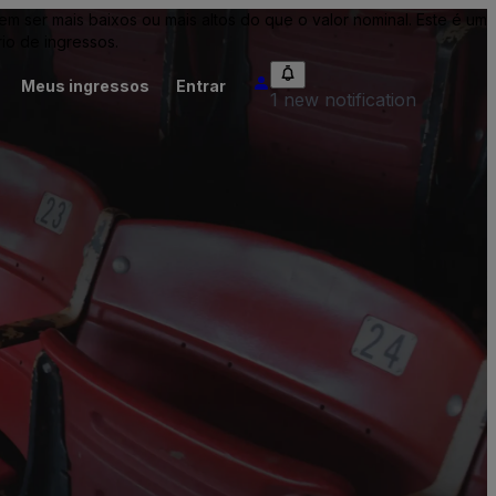
ser mais baixos ou mais altos do que o valor nominal. Este é um
io de ingressos.
Meus ingressos
Entrar
1 new notification