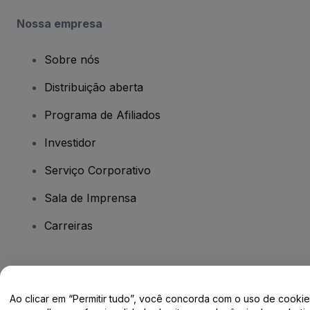
Nossa empresa
Sobre nós
Distribuição aberta
Programa de Afiliados
Investidor
Serviço Corporativo
Sala de Imprensa
Carreiras
Tem dúvidas?
Ao clicar em “Permitir tudo”, você concorda com o uso de cooki
Centro de Ajuda / Fale Conosco