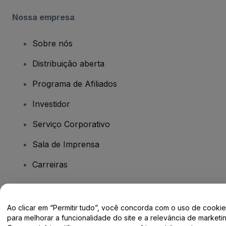
Nossa empresa
Sobre nós
Distribuição aberta
Programa de Afiliados
Investidor
Serviço Corporativo
Sala de Imprensa
Carreiras
Tem dúvidas?
Ao clicar em “Permitir tudo”, você concorda com o uso de cooki
para melhorar a funcionalidade do site e a relevância de marketin
Centro de Ajuda / Fale Conosco