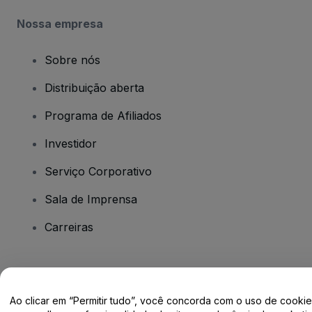
Nossa empresa
Sobre nós
Distribuição aberta
Programa de Afiliados
Investidor
Serviço Corporativo
Sala de Imprensa
Carreiras
Tem dúvidas?
Ao clicar em “Permitir tudo”, você concorda com o uso de cooki
Centro de Ajuda / Fale Conosco