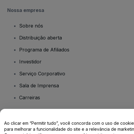
Nossa empresa
Sobre nós
Distribuição aberta
Programa de Afiliados
Investidor
Serviço Corporativo
Sala de Imprensa
Carreiras
Tem dúvidas?
Ao clicar em “Permitir tudo”, você concorda com o uso de cooki
para melhorar a funcionalidade do site e a relevância de marketin
Centro de Ajuda / Fale Conosco