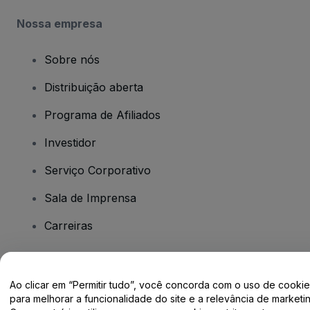
Nossa empresa
Sobre nós
Distribuição aberta
Programa de Afiliados
Investidor
Serviço Corporativo
Sala de Imprensa
Carreiras
Tem dúvidas?
Ao clicar em “Permitir tudo”, você concorda com o uso de cooki
para melhorar a funcionalidade do site e a relevância de marketin
Centro de Ajuda / Fale Conosco