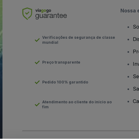
Nossa 
So
Verificações de segurança de classe
Di
mundial
Pr
Preço transparente
In
Se
Pedido 100% garantido
Sa
Ca
Atendimento ao cliente do início ao
fim