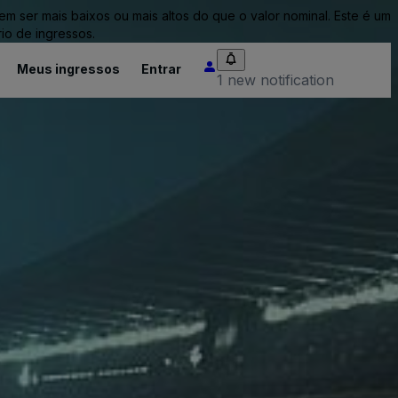
ser mais baixos ou mais altos do que o valor nominal. Este é um
io de ingressos.
Meus ingressos
Entrar
1 new notification