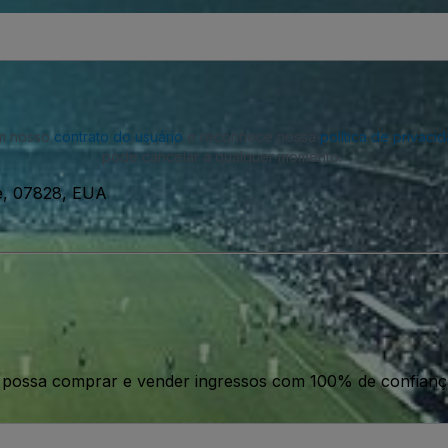
om nosso
contrato do usuário
e reconhece nossa
política de privaci
pode cancelar a qualquer momento.
e, 07828, EUA
ê possa comprar e vender ingressos com 100% de confianç