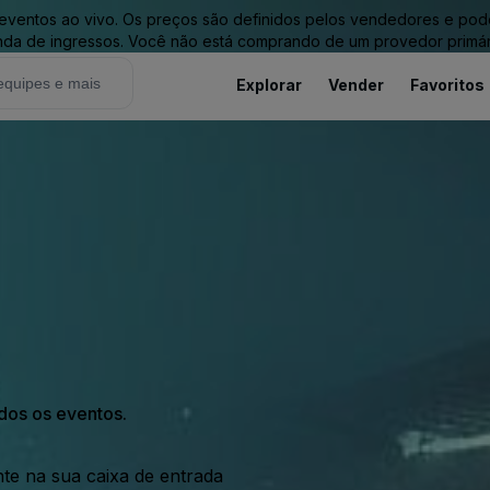
entos ao vivo. Os preços são definidos pelos vendedores e podem 
nda de ingressos. Você não está comprando de um provedor primár
Explorar
Vender
Favoritos
odos os eventos.
nte na sua caixa de entrada