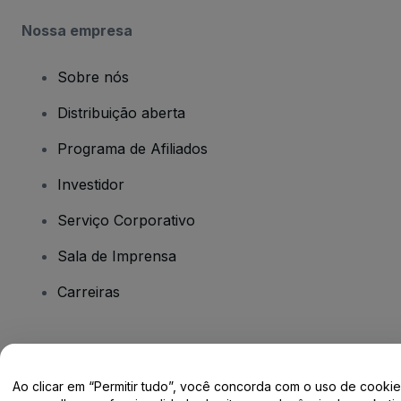
Nossa empresa
Sobre nós
Distribuição aberta
Programa de Afiliados
Investidor
Serviço Corporativo
Sala de Imprensa
Carreiras
Tem dúvidas?
Ao clicar em “Permitir tudo”, você concorda com o uso de cooki
Centro de Ajuda / Fale Conosco