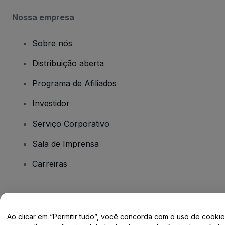
Nossa empresa
Sobre nós
Distribuição aberta
Programa de Afiliados
Investidor
Serviço Corporativo
Sala de Imprensa
Carreiras
Tem dúvidas?
Ao clicar em “Permitir tudo”, você concorda com o uso de cooki
Centro de Ajuda / Fale Conosco