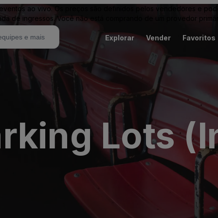
entos ao vivo. Os preços são definidos pelos vendedores e podem 
nda de ingressos. Você não está comprando de um provedor primár
Explorar
Vender
Favoritos
king Lots (I