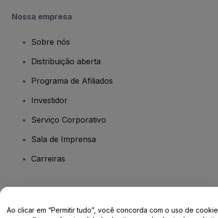
Nossa empresa
Sobre nós
Distribuição aberta
Programa de Afiliados
Investidor
Serviço Corporativo
Sala de Imprensa
Carreiras
Tem dúvidas?
Ao clicar em “Permitir tudo”, você concorda com o uso de cooki
Centro de Ajuda / Fale Conosco