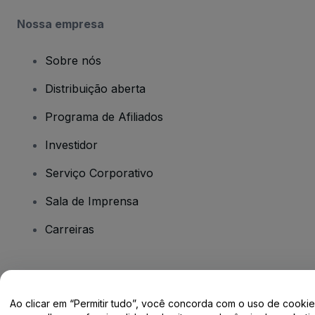
Nossa empresa
Sobre nós
Distribuição aberta
Programa de Afiliados
Investidor
Serviço Corporativo
Sala de Imprensa
Carreiras
Tem dúvidas?
Ao clicar em “Permitir tudo”, você concorda com o uso de cooki
Centro de Ajuda / Fale Conosco