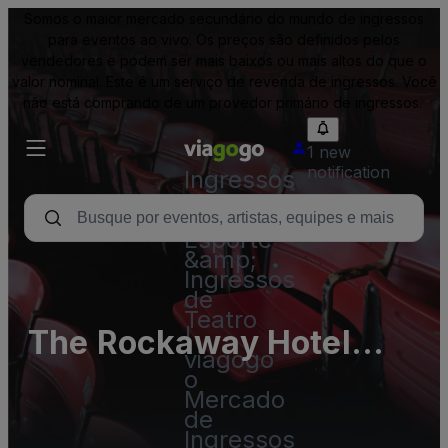
Somos o maior mercado secundário do mundo de ingressos
para eventos ao vivo. Os preços são definidos pelos
vendedores e podem ser mais baixos ou mais altos do que o
valor nominal. Este é um serviço de revenda de ingressos. Você
não está comprando de um provedor primário de ingressos.
1 new
notification
Ingressos
-
Show,
Esporte
&amp;
Ingressos
de
Teatro
The Rockaway Hotel
|
viagogo
Parking Lots
o
Mercado
de
Ingressos