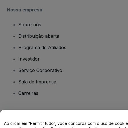
Nossa empresa
Sobre nós
Distribuição aberta
Programa de Afiliados
Investidor
Serviço Corporativo
Sala de Imprensa
Carreiras
Tem dúvidas?
Ao clicar em “Permitir tudo”, você concorda com o uso de cooki
Centro de Ajuda / Fale Conosco