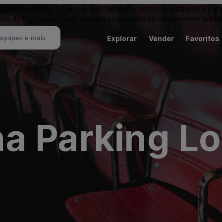
entos ao vivo. Os preços são definidos pelos vendedores e podem 
nda de ingressos. Você não está comprando de um provedor primár
Explorar
Vender
Favoritos
a Parking Lo