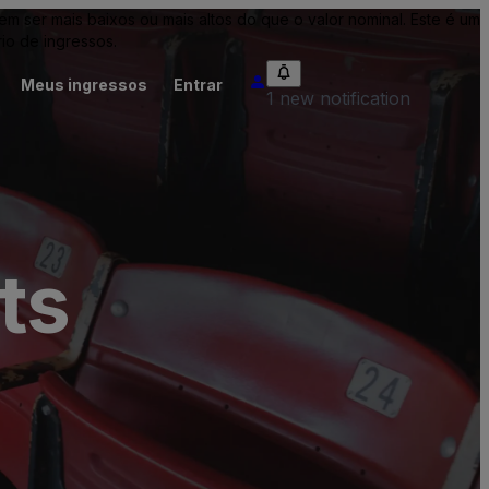
ser mais baixos ou mais altos do que o valor nominal. Este é um
io de ingressos.
Meus ingressos
Entrar
1 new notification
ts