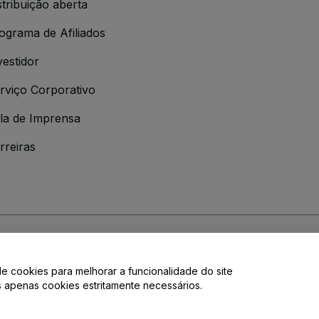
stribuição aberta
ograma de Afiliados
vestidor
rviço Corporativo
la de Imprensa
rreiras
 da
Política de Privacidade
e
Política de Cookies
e
Política de Privacidade 
de cookies para melhorar a funcionalidade do site
e privacidade
os apenas cookies estritamente necessários.