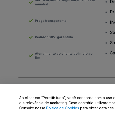
Verificações de segurança de classe
Di
mundial
Pr
Preço transparente
In
Se
Pedido 100% garantido
Sa
Ca
Atendimento ao cliente do início ao
fim
Direito Autoral © viagogo GmbH 2026
Detalhes da Empresa
O uso deste site constitui aceitação dos
Termos e Condições
e
Ao clicar em “Permitir tudo”, você concorda com o uso 
Não compartilhar minhas informações pessoais/Suas opções d
e a relevância de marketing. Caso contrário, utilizarem
Consulte nossa
Política de Cookies
para obter detalhes.