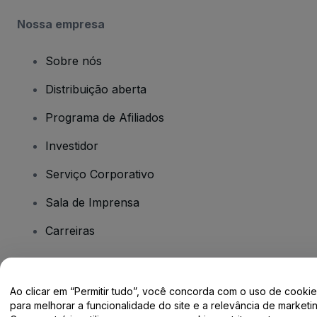
Nossa empresa
Sobre nós
Distribuição aberta
Programa de Afiliados
Investidor
Serviço Corporativo
Sala de Imprensa
Carreiras
Tem dúvidas?
Ao clicar em “Permitir tudo”, você concorda com o uso de cooki
para melhorar a funcionalidade do site e a relevância de marketin
Centro de Ajuda / Fale Conosco