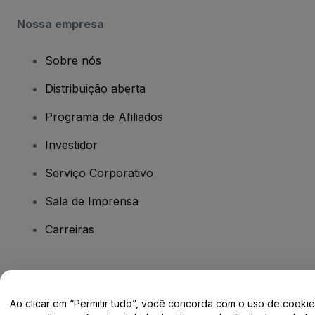
Nossa empresa
Sobre nós
Distribuição aberta
Programa de Afiliados
Investidor
Serviço Corporativo
Sala de Imprensa
Carreiras
Tem dúvidas?
Ao clicar em “Permitir tudo”, você concorda com o uso de cooki
Centro de Ajuda / Fale Conosco