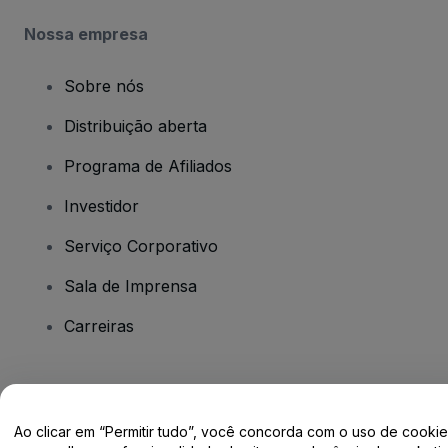
Nossa empresa
Sobre nós
Distribuição aberta
Programa de Afiliados
Investidor
Serviço Corporativo
Sala de Imprensa
Carreiras
Tem dúvidas?
Ao clicar em “Permitir tudo”, você concorda com o uso de cooki
Centro de Ajuda / Fale Conosco