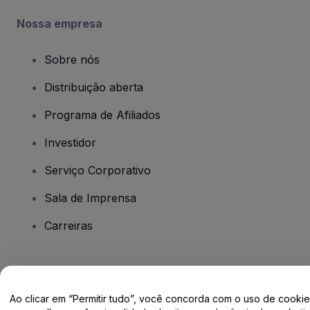
Nossa empresa
Sobre nós
Distribuição aberta
Programa de Afiliados
Investidor
Serviço Corporativo
Sala de Imprensa
Carreiras
Tem dúvidas?
Ao clicar em “Permitir tudo”, você concorda com o uso de cooki
Centro de Ajuda / Fale Conosco