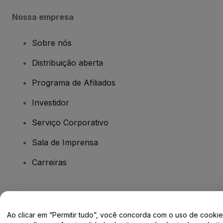
Nossa empresa
Sobre nós
Distribuição aberta
Programa de Afiliados
Investidor
Serviço Corporativo
Sala de Imprensa
Carreiras
Tem dúvidas?
Ao clicar em “Permitir tudo”, você concorda com o uso de cooki
Centro de Ajuda / Fale Conosco