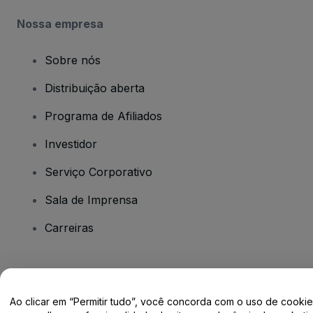
Nossa empresa
Sobre nós
Distribuição aberta
Programa de Afiliados
Investidor
Serviço Corporativo
Sala de Imprensa
Carreiras
Tem dúvidas?
Ao clicar em “Permitir tudo”, você concorda com o uso de cooki
Centro de Ajuda / Fale Conosco