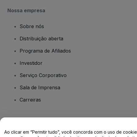
Nossa empresa
Sobre nós
Distribuição aberta
Programa de Afiliados
Investidor
Serviço Corporativo
Sala de Imprensa
Carreiras
Tem dúvidas?
Ao clicar em “Permitir tudo”, você concorda com o uso de cooki
Centro de Ajuda / Fale Conosco