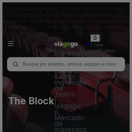
Somos o maior mercado secundário do mundo de ingressos
para eventos ao vivo. Os preços são definidos pelos
vendedores e podem ser mais baixos ou mais altos do que o
valor nominal. Este é um serviço de revenda de ingressos. Você
não está comprando de um provedor primário de ingressos.
1 new
notification
Ingressos
-
Show,
Esporte
&amp;
Ingressos
de
Teatro
The Block
|
viagogo
o
Mercado
de
Ingressos