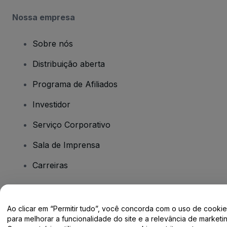
Nossa empresa
Sobre nós
Distribuição aberta
Programa de Afiliados
Investidor
Serviço Corporativo
Sala de Imprensa
Carreiras
Tem dúvidas?
Ao clicar em “Permitir tudo”, você concorda com o uso de cooki
para melhorar a funcionalidade do site e a relevância de marketin
Centro de Ajuda / Fale Conosco