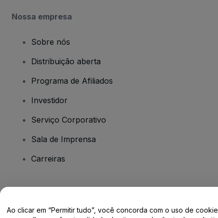
Nossa empresa
Sobre nós
Distribuição aberta
Programa de Afiliados
Investidor
Serviço Corporativo
Sala de Imprensa
Carreiras
Tem dúvidas?
Ao clicar em “Permitir tudo”, você concorda com o uso de cooki
Centro de Ajuda / Fale Conosco