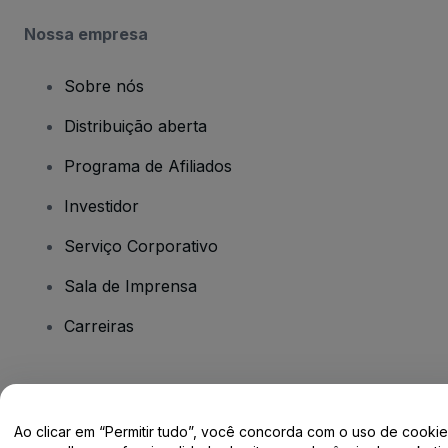
Nossa empresa
Sobre nós
Distribuição aberta
Programa de Afiliados
Investidor
Serviço Corporativo
Sala de Imprensa
Carreiras
Tem dúvidas?
Ao clicar em “Permitir tudo”, você concorda com o uso de cooki
Centro de Ajuda / Fale Conosco