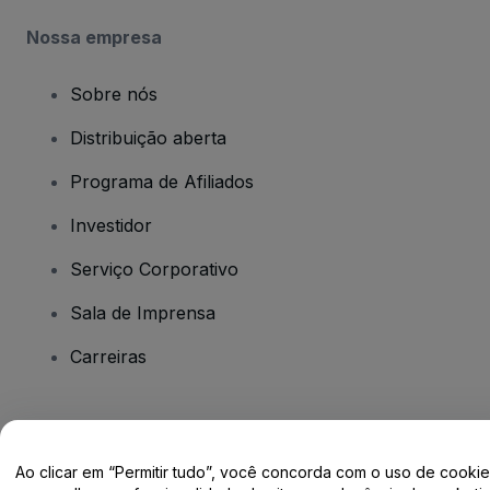
Nossa empresa
Sobre nós
Distribuição aberta
Programa de Afiliados
Investidor
Serviço Corporativo
Sala de Imprensa
Carreiras
Tem dúvidas?
Ao clicar em “Permitir tudo”, você concorda com o uso de cooki
Centro de Ajuda / Fale Conosco