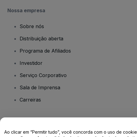
Nossa empresa
Sobre nós
Distribuição aberta
Programa de Afiliados
Investidor
Serviço Corporativo
Sala de Imprensa
Carreiras
Tem dúvidas?
Ao clicar em “Permitir tudo”, você concorda com o uso de cooki
Centro de Ajuda / Fale Conosco