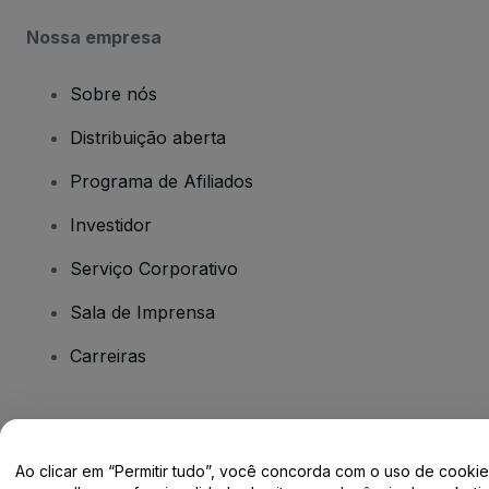
Nossa empresa
Sobre nós
Distribuição aberta
Programa de Afiliados
Investidor
Serviço Corporativo
Sala de Imprensa
Carreiras
Tem dúvidas?
Ao clicar em “Permitir tudo”, você concorda com o uso de cooki
Centro de Ajuda / Fale Conosco