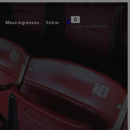
ser mais baixos ou mais altos do que o valor nominal. Este é um
io de ingressos.
Meus ingressos
Entrar
1 new notification