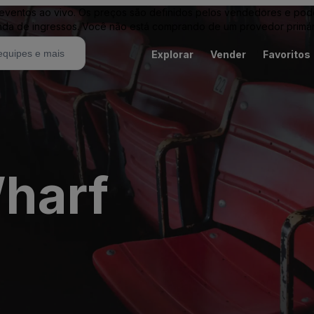
entos ao vivo. Os preços são definidos pelos vendedores e podem 
nda de ingressos. Você não está comprando de um provedor primár
Explorar
Vender
Favoritos
harf