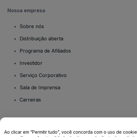
Nossa empresa
Sobre nós
Distribuição aberta
Programa de Afiliados
Investidor
Serviço Corporativo
Sala de Imprensa
Carreiras
Tem dúvidas?
Ao clicar em “Permitir tudo”, você concorda com o uso de cooki
Centro de Ajuda / Fale Conosco