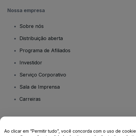
Nossa empresa
Sobre nós
Distribuição aberta
Programa de Afiliados
Investidor
Serviço Corporativo
Sala de Imprensa
Carreiras
Tem dúvidas?
Ao clicar em “Permitir tudo”, você concorda com o uso de cooki
Centro de Ajuda / Fale Conosco