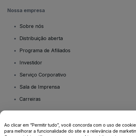
Nossa empresa
Sobre nós
Distribuição aberta
Programa de Afiliados
Investidor
Serviço Corporativo
Sala de Imprensa
Carreiras
Tem dúvidas?
Ao clicar em “Permitir tudo”, você concorda com o uso de cooki
para melhorar a funcionalidade do site e a relevância de marketin
Centro de Ajuda / Fale Conosco