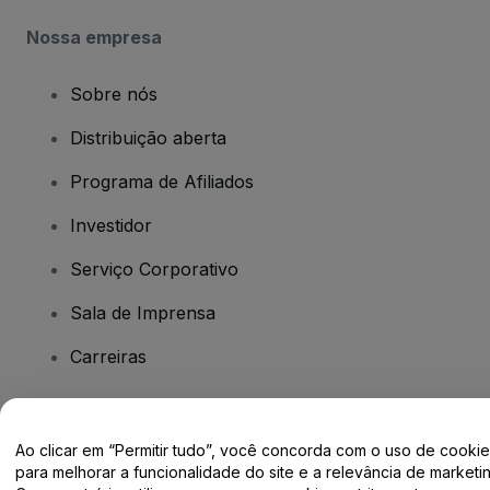
Nossa empresa
Sobre nós
Distribuição aberta
Programa de Afiliados
Investidor
Serviço Corporativo
Sala de Imprensa
Carreiras
Tem dúvidas?
Ao clicar em “Permitir tudo”, você concorda com o uso de cooki
para melhorar a funcionalidade do site e a relevância de marketin
Centro de Ajuda / Fale Conosco