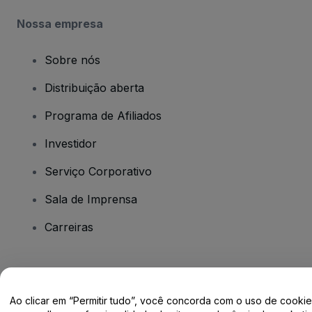
Nossa empresa
Sobre nós
Distribuição aberta
Programa de Afiliados
Investidor
Serviço Corporativo
Sala de Imprensa
Carreiras
Tem dúvidas?
Ao clicar em “Permitir tudo”, você concorda com o uso de cooki
Centro de Ajuda / Fale Conosco