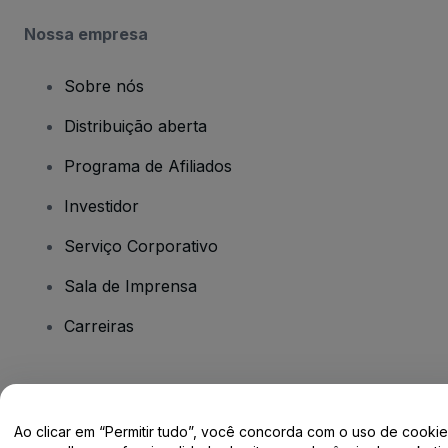
Nossa empresa
Sobre nós
Distribuição aberta
Programa de Afiliados
Investidor
Serviço Corporativo
Sala de Imprensa
Carreiras
Tem dúvidas?
Ao clicar em “Permitir tudo”, você concorda com o uso de cooki
Centro de Ajuda / Fale Conosco