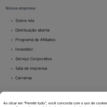
Nossa empresa
Sobre nós
Distribuição aberta
Programa de Afiliados
Investidor
Serviço Corporativo
Sala de Imprensa
Carreiras
Tem dúvidas?
Ao clicar em “Permitir tudo”, você concorda com o uso de cooki
Centro de Ajuda / Fale Conosco