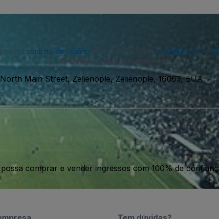
om nosso
contrato do usuário
e reconhece nossa
política de privaci
pode cancelar a qualquer momento.
 North Main Street, Zelienople, Zelienople, 16063, EUA
ê possa comprar e vender ingressos com 100% de confianç
empresa
Tem dúvidas?