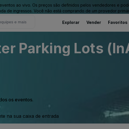
entos ao vivo. Os preços são definidos pelos vendedores e podem 
nda de ingressos. Você não está comprando de um provedor primár
Explorar
Vender
Favoritos
er Parking Lots (In
odos os eventos.
nte na sua caixa de entrada