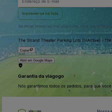
de
Email
Inscrever-se na lista
Ao iniciar sessão ou criar uma conta, você concorda c
The Strand Theater Parking Lots (InActive)
-
119
Copiar
Abrir em Google Maps
Garantia da viagogo
Nós garantimos todos os pedidos, para que voc
Nossa 