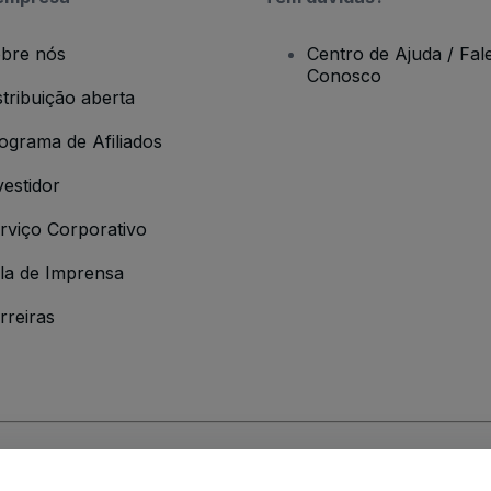
bre nós
Centro de Ajuda / Fal
Conosco
stribuição aberta
ograma de Afiliados
vestidor
rviço Corporativo
la de Imprensa
rreiras