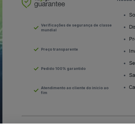
So
Verificações de segurança de classe
Di
mundial
Pr
Preço transparente
In
Se
Pedido 100% garantido
Sa
Ca
Atendimento ao cliente do início ao
fim
Direito Autoral © viagogo GmbH 2026
Detalhes da Empresa