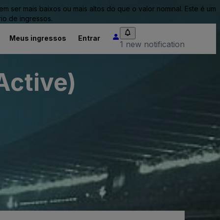
ser mais baixos ou mais altos do que o valor nominal. Este é um
io de ingressos.
Meus ingressos
Entrar
1 new notification
Active)