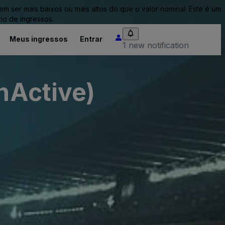
ser mais baixos ou mais altos do que o valor nominal. Este é um
io de ingressos.
Meus ingressos
Entrar
1 new notification
InActive)