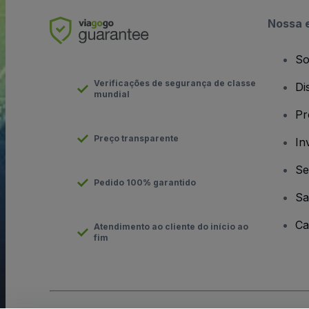
Nossa 
So
Verificações de segurança de classe
Di
mundial
Pr
Preço transparente
In
Se
Pedido 100% garantido
Sa
Ca
Atendimento ao cliente do início ao
fim