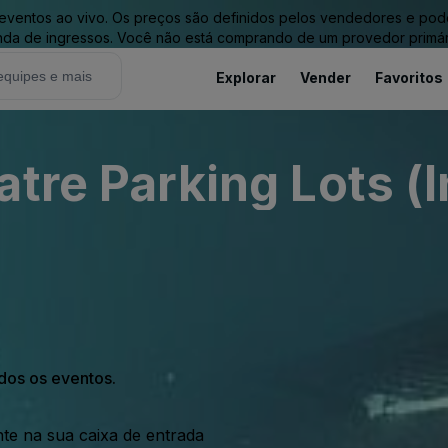
entos ao vivo. Os preços são definidos pelos vendedores e podem 
nda de ingressos. Você não está comprando de um provedor primár
Explorar
Vender
Favoritos
tre Parking Lots (
odos os eventos.
nte na sua caixa de entrada