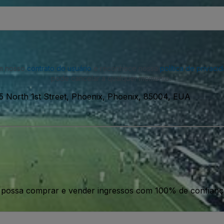
om nosso
contrato do usuário
e reconhece nossa
política de privaci
pode cancelar a qualquer momento.
5 North 1st Street, Phoenix, Phoenix, 85004, EUA
ê possa comprar e vender ingressos com 100% de confianç