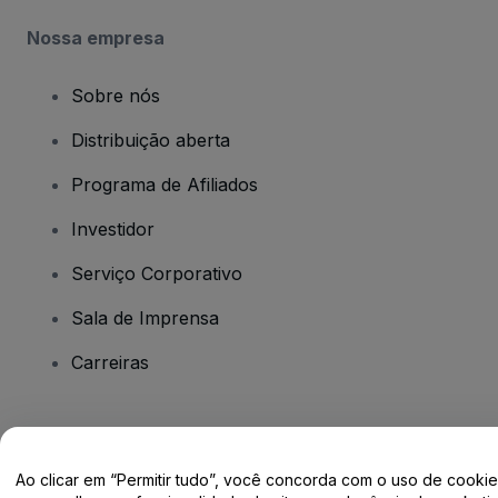
Nossa empresa
Sobre nós
Distribuição aberta
Programa de Afiliados
Investidor
Serviço Corporativo
Sala de Imprensa
Carreiras
Tem dúvidas?
Ao clicar em “Permitir tudo”, você concorda com o uso de cooki
Centro de Ajuda / Fale Conosco