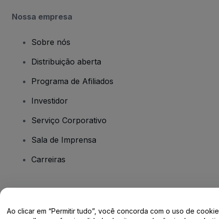
Nossa empresa
Sobre nós
Distribuição aberta
Programa de Afiliados
Investidor
Serviço Corporativo
Sala de Imprensa
Carreiras
Tem dúvidas?
Ao clicar em “Permitir tudo”, você concorda com o uso de cooki
Centro de Ajuda / Fale Conosco