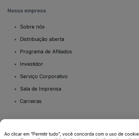
Nossa empresa
Sobre nós
Distribuição aberta
Programa de Afiliados
Investidor
Serviço Corporativo
Sala de Imprensa
Carreiras
Tem dúvidas?
Ao clicar em “Permitir tudo”, você concorda com o uso de cooki
Centro de Ajuda / Fale Conosco