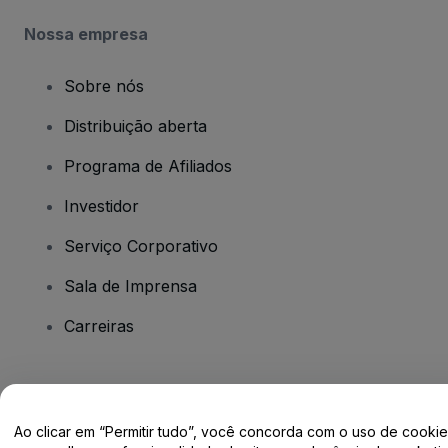
Nossa empresa
Sobre nós
Distribuição aberta
Programa de Afiliados
Investidor
Serviço Corporativo
Sala de Imprensa
Carreiras
Tem dúvidas?
Ao clicar em “Permitir tudo”, você concorda com o uso de cooki
Centro de Ajuda / Fale Conosco